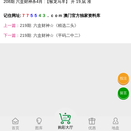
208期 六盒财神杀4肖 :【猴龙马羊】 开 19,鼠 准
记住网址:
７７
５５
４３
．ｃｏｍ 澳门官方独家资料库
上一篇：
219期: 六盒财神☆《精选二头》
下一篇：
219期: 六盒财神☆《平码二中二》
投注
留言
购彩大厅
首页
图库
优惠
地盘